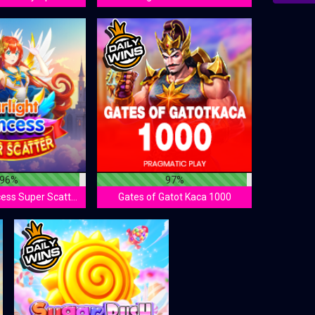
96%
97%
Starlight Princess Super Scatter
Gates of Gatot Kaca 1000