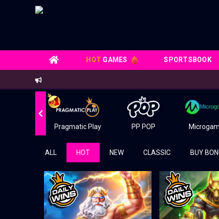
HOT
GAMES
SPORTSBOOK
All games
Pragmatic Play
PP POP
Microgam
ALL
HOT
NEW
CLASSIC
BUY BO