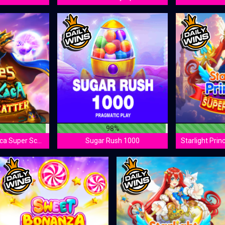
%
98%
Gates of Gatot Kaca Super Scatter
Sugar Rush 1000