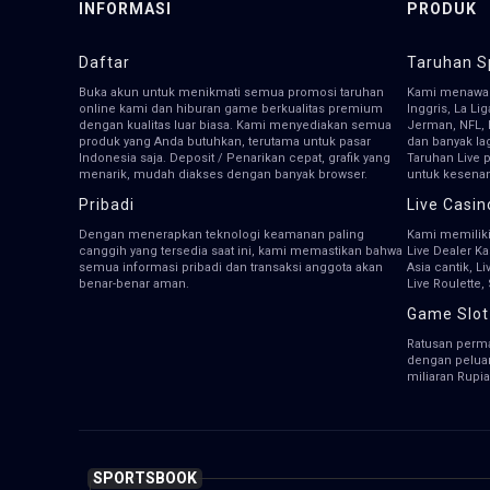
INFORMASI
PRODUK
Daftar
Taruhan S
Buka akun untuk menikmati semua promosi taruhan
Kami menawar
online kami dan hiburan game berkualitas premium
Inggris, La Li
dengan kualitas luar biasa. Kami menyediakan semua
Jerman, NFL, 
produk yang Anda butuhkan, terutama untuk pasar
dan banyak la
Indonesia saja. Deposit / Penarikan cepat, grafik yang
Taruhan Live 
menarik, mudah diakses dengan banyak browser.
untuk kesena
Pribadi
Live Casin
Dengan menerapkan teknologi keamanan paling
Kami memiliki
canggih yang tersedia saat ini, kami memastikan bahwa
Live Dealer K
semua informasi pribadi dan transaksi anggota akan
Asia cantik, L
benar-benar aman.
Live Roulette
Game Slot
Ratusan perma
dengan pelua
miliaran Rupia
SPORTSBOOK