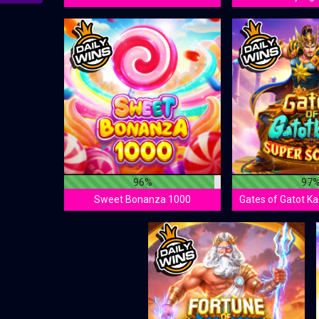
96%
97
Sweet Bonanza 1000