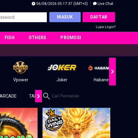
06/08/2026 05:17:38 (GMT+0)
Live Chat
MASUK
DAFTAR
Lupa Login?
FISH
OTHERS
PROMOSI
Vpower
Joker
Habanero
ARCADE
TABLE