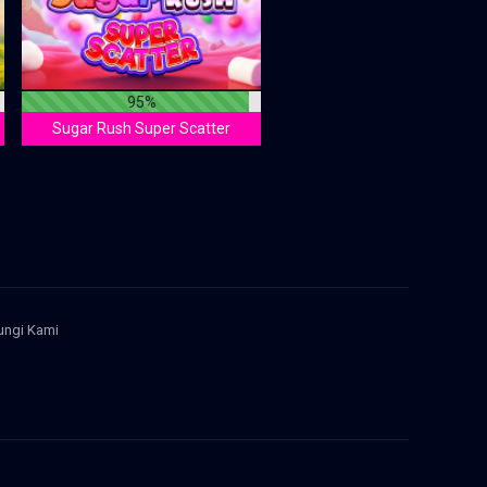
95%
Sugar Rush Super Scatter
ngi Kami