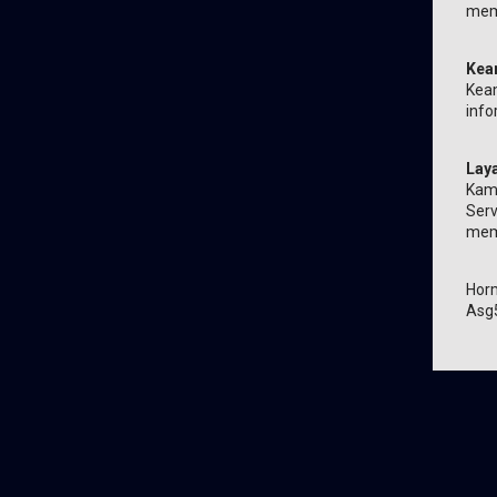
memi
Kea
Keam
info
Lay
Kami
Serv
memb
Hor
Asg