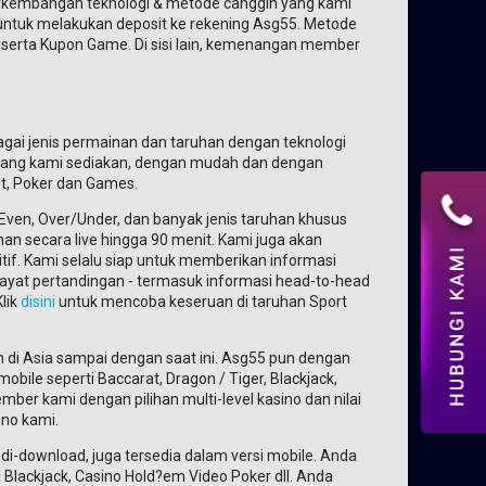
erkembangan teknologi & metode canggih yang kami
 untuk melakukan deposit ke rekening Asg55. Metode
), serta Kupon Game. Di sisi lain, kemenangan member
ai jenis permainan dan taruhan dengan teknologi
 yang kami sediakan, dengan mudah dan dengan
lot, Poker dan Games.
ven, Over/Under, dan banyak jenis taruhan khusus
an secara live hingga 90 menit. Kami juga akan
f. Kami selalu siap untuk memberikan informasi
iwayat pertandingan - termasuk informasi head-to-head
lik
disini
untuk mencoba keseruan di taruhan Sport
 di Asia sampai dengan saat ini. Asg55 pun dengan
ile seperti Baccarat, Dragon / Tiger, Blackjack,
er kami dengan pilihan multi-level kasino dan nilai
ino kami.
 di-download, juga tersedia dalam versi mobile. Anda
 Blackjack, Casino Hold?em Video Poker dll. Anda