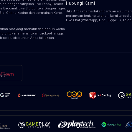
Hubungi Kami
asino dengan tampilan Live Lobby, Dealer
ive Baccarat, Live Sic Bo, Live Dragon Tiger,
Jika Anda memerlukan bantuan atau memi
, Slot Online Kasino dan permainan Keno.
pertanyaan tentang taruhan, kami tersedia
Live Chat (Whatsapp, Line, Skype...), Tele
inan Slot yang menarik dan penuh warna
ng untuk memenangkan Jackpot hingga
h selalu siap untuk Anda taklukkan.