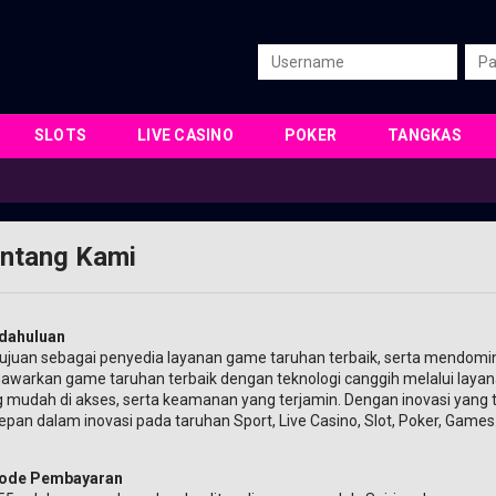
SLOTS
LIVE CASINO
POKER
TANGKAS
ntang Kami
dahuluan
ujuan sebagai penyedia layanan game taruhan terbaik, serta mendominas
warkan game taruhan terbaik dengan teknologi canggih melalui layana
 mudah di akses, serta keamanan yang terjamin. Dengan inovasi yang 
epan dalam inovasi pada taruhan Sport, Live Casino, Slot, Poker, Games
ode Pembayaran