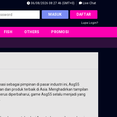
06/08/2026 08:27:47 (GMT+0)
Live Chat
MASUK
DAFTAR
Lupa Login?
FISH
OTHERS
PROMOSI
i sebagai pimpinan di pasar industri ini, Asg55
n dan produk terbaik di Asia. Menghadirkan tampilan
terus diperbaharui, game Asg55 selalu menjadi yang
.