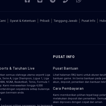
Kami
Syarat & Ketentuan
Pribadi
Tanggung Jawab
Pusat Info
Hubu
PUSAT INFO
ports & Taruhan Live
Pusat Bantuan
kan semua olahraga utama seperti Liga
Lihat halaman FAQ kami untuk aturan taru
ga, Serie A, Liga Champion, Ligue 1, Liga
bantuan game. Ini berisi bantuan pada 
NBA, NCAA, Basketball, Tenis, Formula 1
akun, deposit, penarikan dan bantuan tekn
gi. Kami menawarkan hingga 4,000
Cara Pembayaran
pertandingan sepakbola setiap bulannya
ngan bermain anda.
Kami memberikan pilihan tepat bagi pela
melakukan deposit dan penarikan. Semua 
o
akan diproses dengan cepat dan aman.
 berbagai pilihan penawaran. Ini termasuk